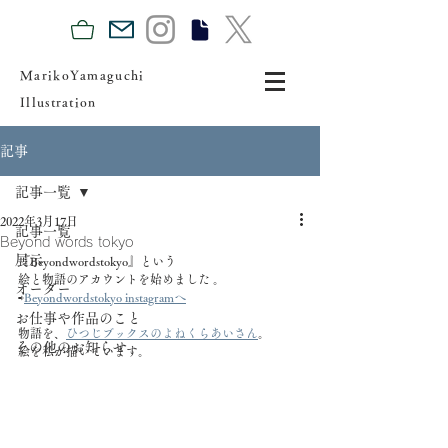
MarikoYamaguchi
Illustration
記事
記事一覧
2022年3月17日
記事一覧
Beyond words tokyo
展示
『Beyondwordstokyo』という ⁡
絵と物語のアカウントを始めました 。
オーダー
⇨
Beyondwordstokyo instagramへ
お仕事や作品のこと
物語を、
ひつじブックスのよねくらあいさん
。
その他のお知らせ
絵を私が描いています。