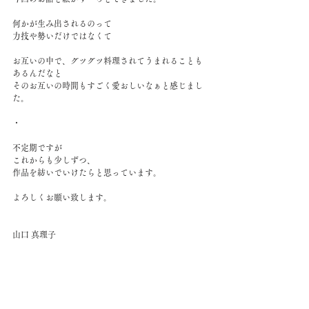
何かが生み出されるのって
力技や勢いだけではなくて
お互いの中で、グツグツ料理されてうまれることも
あるんだなと
そのお互いの時間もすごく愛おしいなぁと感じまし
た。
・
不定期ですが
これからも少しずつ、
作品を紡いでいけたらと思っています。
よろしくお願い致します。
山口 真理子