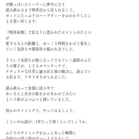
甘酸っぱいストーリーに夢中になり
読み終わるまで喫茶店から出られなくて、
ポットにたっぷりのハーブティーをおかわりしたこ
とを思い出します。
『喫茶柘榴』で私なりに惹かれたポイントのひとつ
が
愛する人との距離と、ゆっくり時間をかけて変化し
ていく気持ちや関係性の描かれ方でした。
そういう気持ちが層になってできていく過程のふた
りの様子が、とてもロマンチックで、
ナチュラルな仕草に滲み出る彼の魅力に、読んでい
る私まで、ドキドキさせられました。
読み終わって余韻に浸る中で
あいさんと自分の絵をかけあわせてみたい
という欲がふつふつと湧いていました。
何かのタイミングで、やってみましょう。
くらいのお話が、1年たった頃くらいでしょうか。
ふたりのタイミングがふっとあった瞬間に
今回のお話と絵がすーっとできました。