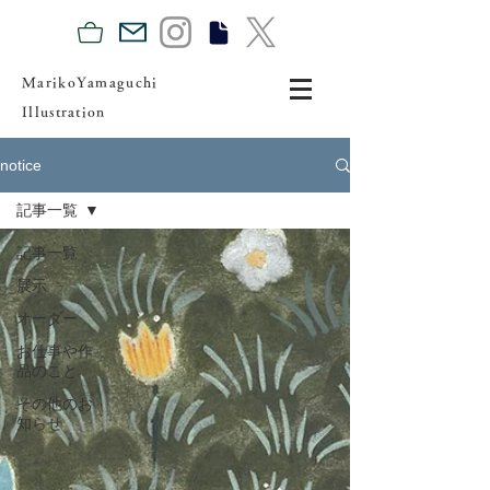
MarikoYamaguchi
Illustration
notice
記事一覧
記事一覧
展示
オーダー
お仕事や作
品のこと
その他のお
知らせ