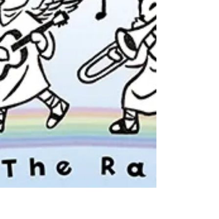
「梅猫WonderLand」出展のお知らせ 2024.10/25(金)～
11/4(月・祝) ＠ギャラリー来舎 梅猫庵さん
＜展示詳細＞ 梅猫WonderLand ◇日程：2022年
10/25（木）〜11/4（月・祝日） ◇時間：11:00〜18:00（最
終日 16:00） ◇休廊日：10/31（木） ◇入場無料
◇10/26(土)の18:00よりギャラリーHPにて、一部作品の公
開と通販受付...