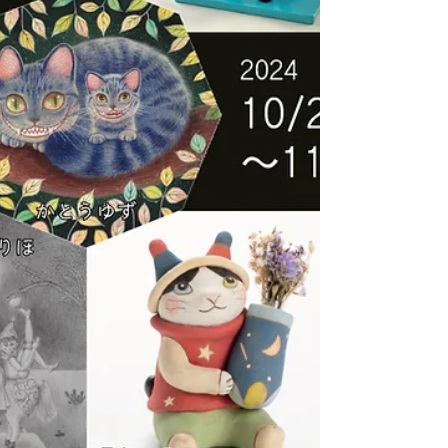
仕様で 猫さんのオーダーイラストをお受けする機会をつく
ることに致しました。 題して「ひょっこり・うちのねこ」
- - - - オーダーイラスト企画「ひょっこり・うちのねこ」ご
応募方法 〜あなたのおうちのねこさんを、イラストにして
お届けします〜 ・募集点数 先着6点 手持ちの額がなくなり
次第募集を終了致します。 まとまった数のご注文などを検
討いただいている場合は、メールにてご相談いただければ
幸いです。 ・