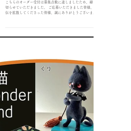
2024年11月12日
オーダー
※募集終了 オーダーイラスト「ひょっこり・うちのね
こ」受付のお知らせ
こちらのオーダー受付は募集点数に達しましたため、締め
切らせていただきました。 ご応募いただきました皆様、宣
伝を拡散してくださった皆様、誠にありがとうございまし
た。 こんにちは。 冬らしく寒い日が続きますね。 みなさ
ま、いかがお過ごしですか？ 私は冬のはじめ、今の季節が
とても好きです。 今日は私からみなさまへ、ほっと嬉しく
なる（といいな、の） オーダーイラスト企画のお知らせで
す。 9月の個展で出展した、こちらのミニ額の絵。 大変あ
りがたいことに、このタッチでオーダーできないかとお問
い合わせをいただくことが多く これを機に展示作品と同じ