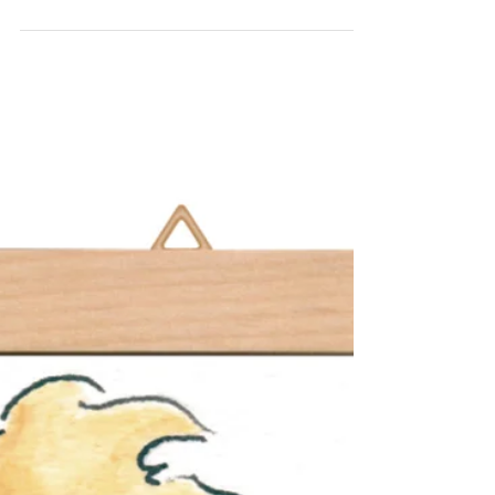
2025年4月2日
展示
個展「音がきこえる」のお知らせ
ちいさな声「はじまるよ」 やまぐちまりこ個展 「音がきこ
える」 2025.5/15（木）-5/28(水) 生きること、暮らすこ
と。 そこにはいつも「音」があって、気配があります。 こ
の気配というものは。 わたしたちの毎日に安心感を与えて
くれるもののように思います。...