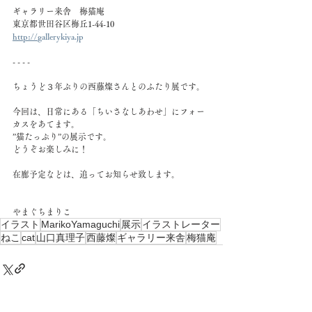
ギャラリー来舎　梅猫庵　
東京都世田谷区梅丘1-44-10
http://
gallerykiya.jp
- - - - 
ちょうど３年ぶりの西藤燦さんとのふたり展です。
今回は、日常にある「ちいさなしあわせ」にフォー
カスをあてます。
”猫たっぷり”の展示です。
どうぞお楽しみに！
在廊予定などは、追ってお知らせ致します。
やまぐちまりこ
イラスト
MarikoYamaguchi
展示
イラストレーター
ねこ
cat
山口真理子
西藤燦
ギャラリー来舎
梅猫庵