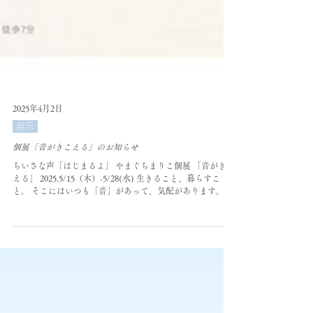
2025年4月2日
展示
個展「音がきこえる」のお知らせ
ちいさな声「はじまるよ」 やまぐちまりこ個展 「音がきこ
える」 2025.5/15（木）-5/28(水) 生きること、暮らすこ
と。 そこにはいつも「音」があって、気配があります。 こ
の気配というものは。 わたしたちの毎日に安心感を与えて
くれるもののように思います。...