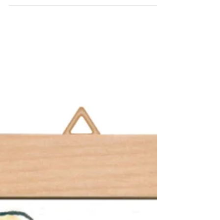
バルのこと
第41回 ジャパン・サクソフォーン・フェスティバル デザイ
ンとイラストでご協力させていただいています。
■3/1（土）・3/2（日） ■会場：小金井 宮地楽器ホール
ＪＲ中央線「武蔵小金井駅」南口駅前 サクソフォーンのお
祭りが、いよいよ今週の土曜日・日曜日に迫ってきまし
た。...