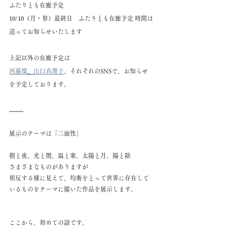
ふたりとも在廊予定
10/10（月・祭）最終日　ふたりとも在廊予定 時間は
追ってお知らせいたします
上記以外の在廊予定は
西藤燦
、
山口真理子
、それぞれのSNSで、お知らせ
を予定しております。
展示のテーマは「二面性」
朝と夜、光と闇、温と寒、太陽と月、陽と陰
さまざまなものがありますが
相反する様に見えて、均衡をとって世界に存在して
いるものをテーマに描いた作品を展示します。
ここから、初めての話です。