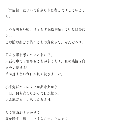
「二面性」について自分なりに考えたりしていまし
た。
いつも明るい絵、ほっとする絵を描いていた自分に
とって
この陰の部分を描くことの意味って、なんだろう。
そんな事を考えているあいだ、
生活の中でも悩めることが多くあり、負の感情と向
き合い続ける中
筆が進まない毎日が長く続きました。
小手先ばかりのラフが出来上がり
一日、何も進まなかった日が続き、
どん底だな、と思ったある日、
ある言葉がきっかけで
涙が勝手に出て、止まらなかったんです。