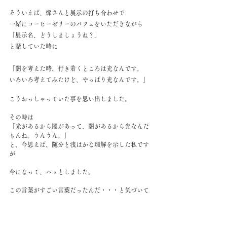
そういえば、燦さんと展示の打ち合わせで
一緒にコーヒーゼリーのパフェをいただきながら
「展示名、どうしましょうね？」
と話していた時に
「闇を考えた時、行き着くところは光なんです。
いろいろ考えてみたけど、やっぱり光なんです。」
こうおっしゃっていた事を思い出しました。
その時は
「光があるから闇があって、闇があるから光なんだ
もんね。うんうん。」
と、今思えば、随分と浅はかな理解を示した私です
が
今になって、ハッとしました。
この言葉がすごい言葉だったんだ・・・と気づいて
しまったんです。
なんかご一緒する燦さんが、神さまとかだったらど
うしよう。