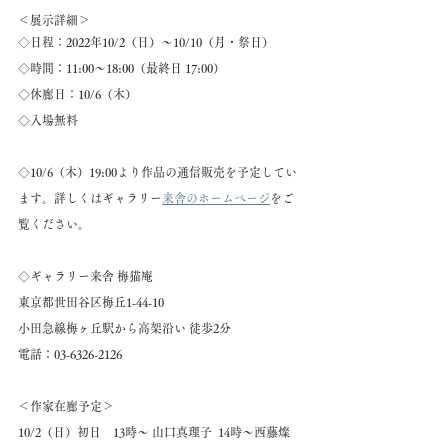
＜展示詳細＞
◇日程：2022年10/2（日）〜10/10（月・祭日）
◇時間：11:00〜18:00（最終日 17:00）
◇休廊日：10/6（木）
◇入場無料
◇10/6（木）19:00より作品の通信販売を予定してい
ます。詳しくはギャラリー
来舎のホームページ
をご
覧ください。
◇ギャラリー来舎 梅猫庵
東京都世田谷区梅丘1-44-10
小田急線梅ヶ丘駅から高架沿い 徒歩2分
電話：03-6326-2126
＜作家在廊予定＞
10/2（日）初日　13時〜 山口真理子  14時〜西藤燦　