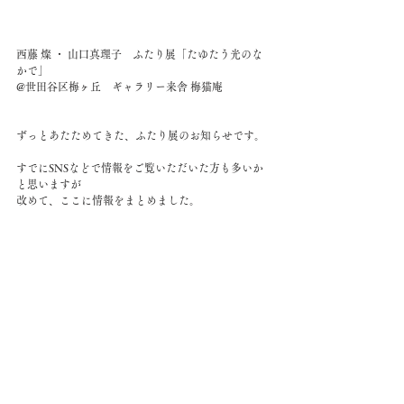
西藤 燦 ・ 山口真理子　ふたり展「たゆたう光のな
かで」
@世田谷区梅ヶ丘　ギャラリー来舎 梅猫庵
ずっとあたためてきた、ふたり展のお知らせです。
すでにSNSなどで情報をご覧いただいた方も多いか
と思いますが
改めて、ここに情報をまとめました。