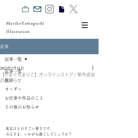
MarikoYamaguchi
Illustration
記事
記事一覧
2023年7月31日
記事一覧
【やまぐちまりこ】オンラインストア／新作追加
展示
のお知らせ
オーダー
お仕事や作品のこと
その他のお知らせ
東京はものすごい暑さです。
みなさま、いかがお過ごしでしょうか？