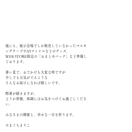
他にも、展示会場でしか販売していなかったマスキ
ングテープやA5ファイルなどのグッズ、
WEB STORE限定の「おまとめパック」など準備し
ております。
暑い夏で、おでかけも大変な時ですが
少しでも元気がでるような
そんなお届けになれば嬉しいです。
酷暑が続きますが、
どうか皆様、体調にはお気をつけてお過ごしくださ
い。
みなさまの健康と、幸せな一日を祈ります。
やまぐちまりこ