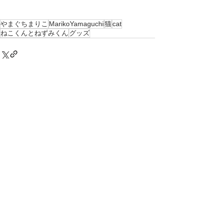
やまぐちまりこ
MarikoYamaguchi
猫
cat
ねこくんとねずみくん
グッズ
すべて表示
最新記事