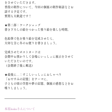
をさせていただきます。
普段の制作について、今回の個展の制作秘話などお
話する予定です。
質問も大歓迎です！
★第二部：ワークショップ
️書き下ろしの絵をつかった塗り絵を楽しむ時間。
色鉛筆で色を塗り絵を完成させたら、
大切な方に冬のお便りを書きましょう。
完成させたポストカードは
会期中お預かりして会場にいっしょに展示をさせて
いただきたいのです。
（会期終了後に郵送）
★最後に…：すこしいっしょにおしゃべり
「おやすみの記憶」をテーマに、
子どもの頃の空想や夢の記憶、個展の感想などをお
喋りしましょう。
本屋itoitoさんについて