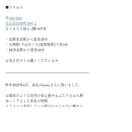
■アクセス
〒
630-8301
奈良市高畑町1097-2
ならまち工房Ⅱ-2階-8号室
・近鉄奈良駅から徒歩20分
・天理駅/下山行バス[福智院町]下車3分
・JR奈良駅から徒歩30分
お気を付けてお越しくださいませ。
昨年2025年6月、奈良のitoitoさんに伺いました。
お部屋のような店内の安心感やおふたりのお人柄
ゆっくりとした奈良の時間
どうぶつと共存している街のおおらかさに触れて
忘れられない特別なひとときになりました。
奈良の紅葉が美しい時期に
私の展示と、奈良の街を楽しんでいただけたらとい