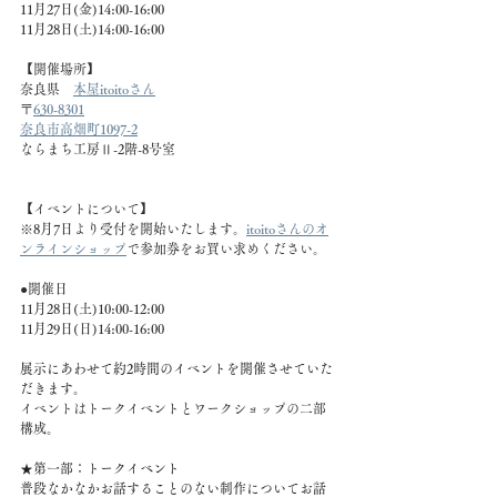
11月27日(金)14:00-16:00
11月28日(土)14:00-16:00
【開催場所】
奈良県　
本屋itoitoさん
〒
630-8301
奈良市高畑町1097-2
ならまち工房Ⅱ-2階-8号室
【イベントについて】
※8月7日より受付を開始いたします。
itoitoさんのオ
ンラインショップ
で参加券をお買い求めください。
●開催日
11月28日(土)10:00-12:00
11月29日(日)14:00-16:00
展示にあわせて約2時間のイベントを開催させていた
だきます。
イベントはトークイベントとワークショップの二部
構成。
★第一部：トークイベント
普段なかなかお話することのない制作についてお話