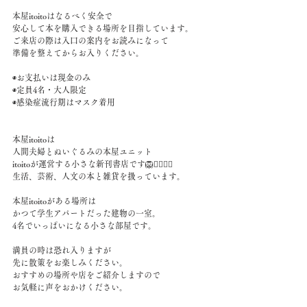
本屋itoitoはなるべく安全で
安心して本を購入できる場所を目指しています。
ご来店の際は入口の案内をお読みになって
準備を整えてからお入りください。
◉お支払いは現金のみ
◉定員4名・大人限定
◉感染症流行期はマスク着用
本屋itoitoは
人間夫婦とぬいぐるみの本屋ユニット
itoitoが運営する小さな新刊書店です🦁🙋‍♀️🙋‍♂️
生活、芸術、人文の本と雑貨を扱っています。
本屋itoitoがある場所は
かつて学生アパートだった建物の一室。
4名でいっぱいになる小さな部屋です。
満員の時は恐れ入りますが
先に散策をお楽しみください。
おすすめの場所や店をご紹介しますので
お気軽に声をおかけください。