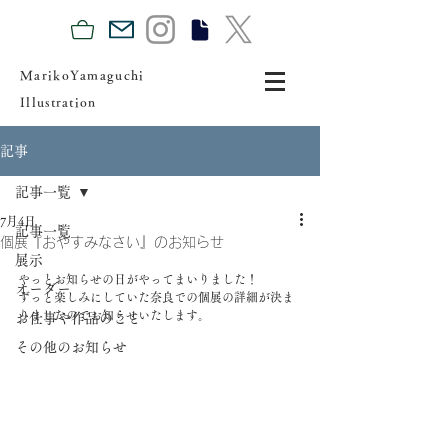
MarikoYamaguchi
Illustration
記事
記事一覧
7月4日
記事一覧
個展『おやすみなさい』のお知らせ
展示
やっとお知らせの日がやってまいりました！
オーダー
ずっと楽しみにしていた奈良での個展の詳細が決ま
りましたのでお知らせいたします。
お仕事や作品のこと
その他のお知らせ