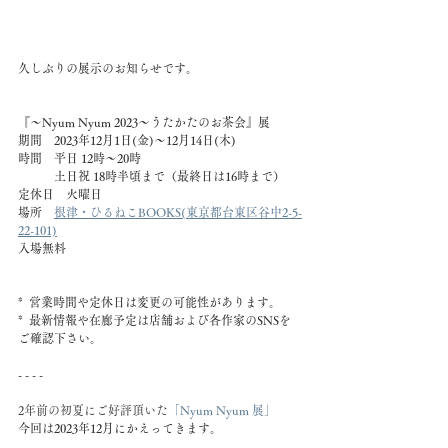
久しぶりの展示のお知らせです。
『〜Nyum Nyum 2023〜うたかたのお茶会』展
期間　2023年12月1日(金)〜12月14日(木)
時間　平日 12時〜20時
　　　土日祝 18時半頃まで（最終日は16時まで）
定休日　火曜日
場所　
根津・ひるねこBOOKS(東京都台東区谷中2-5-
22-101)
入場無料
*  営業時間や定休日は変更の可能性があります。
*  最新情報や在廊予定は店舗および各作家のSNSを
ご確認下さい。
- - - - 
2年前の初夏にご好評頂いた
「Nyum Nyum 展」
今回は2023年12月にかえってきます。