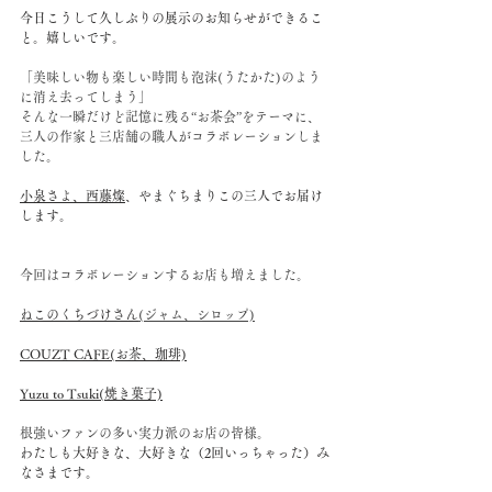
今日こうして久しぶりの展示のお知らせができるこ
と。嬉しいです。
「美味しい物も楽しい時間も泡沫(うたかた)のよう
に消え去ってしまう」
そんな一瞬だけど記憶に残る“お茶会”をテーマに、
三人の作家と三店舗の職人がコラボレーションしま
した。
小泉さよ
、
西藤燦
、やまぐちまりこの三人でお届け
します。
今回はコラボレーションするお店も増えました。
ねこのくちづけさん
(ジャム、シロップ)
COUZT CAFE(お茶、珈琲)
Yuzu to Tsuki(焼き菓子)
根強いファンの多い実力派のお店の皆様。
わたしも大好きな、大好きな（2回いっちゃった）み
なさまです。