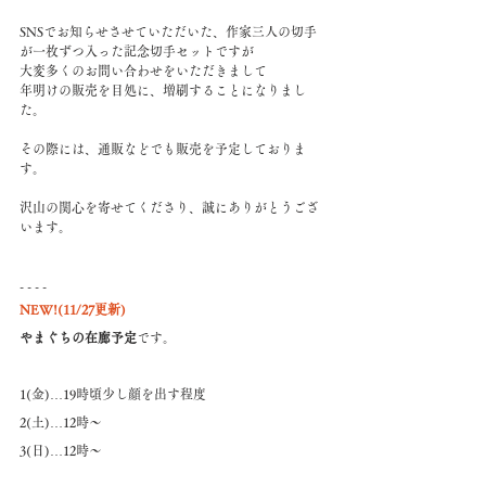
SNSでお知らせさせていただいた、作家三人の切手
が一枚ずつ入った記念切手セットですが
大変多くのお問い合わせをいただきまして
年明けの販売を目処に、増刷することになりまし
た。
その際には、通販などでも販売を予定しておりま
す。
沢山の関心を寄せてくださり、誠にありがとうござ
います。
- - - - 
NEW!(11/27更新)
やまぐちの在廊予定
です。
1(金)…19時頃少し顔を出す程度
2(土)…12時〜
3(日)…12時〜
4(月)…15時〜