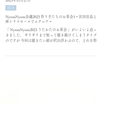
2023年11月27日
展示
NyumNyum会議2023 作り手たちのお茶会1〜宮田店長と銀
座トリコロールでエクレア〜
「 NyumNyum2023 うたかたのお茶会 」がいよいよ迫って
きました。 ギリギリまで粘って描き続けてしまうタイプな
のですが 今回は描きたい絵が沢山浮かぶので、どれを形に
しよう。 たくさんのラフスケッチと、にらめっこしている
毎日です。 さて。...