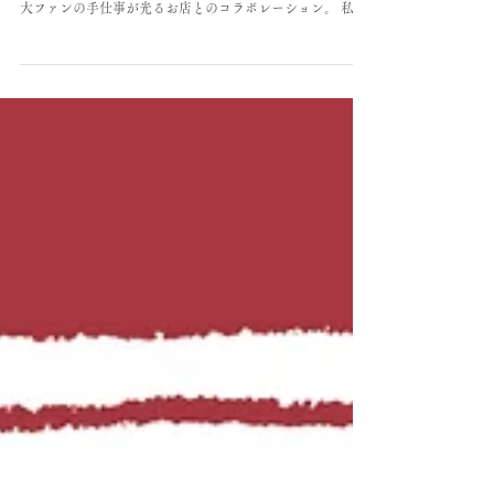
数年に一度のお祭りみたいな展示、楽しみに待っていてく
ださった方もいらっしゃると思います。 作家陣も大好きで
大ファンの手仕事が光るお店とのコラボレーション。 私た
ちはそのラベルやパッケージを書き下ろします。もちろん
パッケージの原画販売や美味しいにまつわる作品の販売
も。ぜひ遊びにいらしてください。 詳細は以下にまとめま
すね。 大人気の企画展「Nyum Nyum展」が三度、 ひるね
こBOOKSにやってきます。 なんでもないけど、特別な一
日。 そんな日々をお祝いしてみたら、 小さいけれど大切な
何かが見えるかもしれない。 今回は「みんなで、ことほ
ぐ」と題して お祝いをテーマにお届けします。 メンバーは
2023年と同様、 三人の作家と三店舗の職人がコラボレーシ
ョン。 壁一面に作品が並ぶ美しい空間のなか、 作品をラベ
ルしたお菓子やお茶が並びます。 （店内での飲食はできま
せんのでご注意ください） 作家は 小泉さよ @sayokoizumi
西藤燦 @saito3sun やまぐちまりこ @mariko_y_ehon の3人。
作風は全く違うけれど、同じ空間に並べ