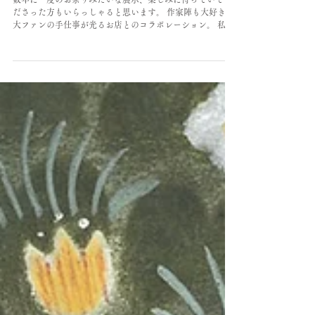
『NyumNyum展2026』出展のお知らせ
数年に一度のお祭りみたいな展示、楽しみに待っていてく
ださった方もいらっしゃると思います。 作家陣も大好きで
大ファンの手仕事が光るお店とのコラボレーション。 私た
ちはそのラベルやパッケージを書き下ろします。もちろん
パッケージの原画販売や美味しいにまつわる作品の販売
も。ぜひ遊びにいらしてください。 詳細は以下にまとめま
すね。 大人気の企画展「Nyum Nyum展」が三度、 ひるね
こBOOKSにやってきます。 なんでもないけど、特別な一
日。 そんな日々をお祝いしてみたら、 小さいけれど大切な
何かが見えるかもしれない。 今回は「みんなで、ことほ
ぐ」と題して お祝いをテーマにお届けします。 メンバーは
2023年と同様、 三人の作家と三店舗の職人がコラボレーシ
ョン。 壁一面に作品が並ぶ美しい空間のなか、 作品をラベ
ルしたお菓子やお茶が並びます。 （店内での飲食はできま
せんのでご注意ください） 作家は 小泉さよ @sayokoizumi
西藤燦 @saito3sun やまぐちまりこ @mariko_y_ehon の3人。
作風は全く違うけれど、同じ空間に並べ