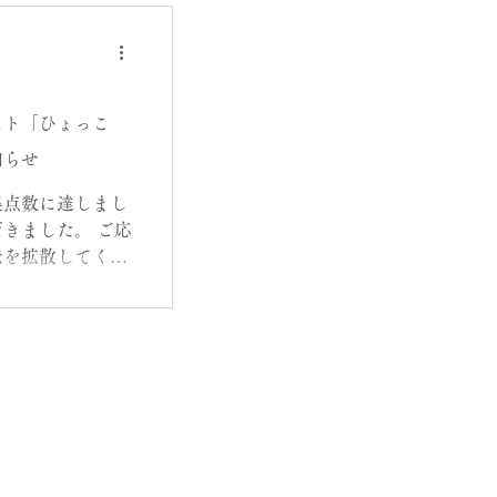
スト「ひょっこ
知らせ
集点数に達しまし
きました。 ご応
伝を拡散してくだ
うございました。
日が続きますね。
 私は冬の
す。 今日は
嬉しくなる（とい
ト企画のお知らせ
た、こちらのミニ
問い合わせをいた