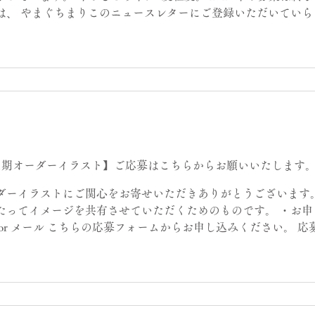
は、 やまぐちまりこのニュースレターにご登録いただいていら
ております。 TOPページよりご登録いただければ幸いです。 期
「Contact」より、お問い合わせください。 お問い合わせの
さい。 件名：「オーダーイラストの問い合わせ／お名前」 メー
フルネーム） メールアドレス 作品のご希望内容 ご希望の納期
できるかどうかお返事させていただきます。 スケジュールの合
お引き受けできない場合もございます。ご理解いただければ幸い
、主に以下がヒアリングの内容です。 ＜作品のご希望内容＞ ご
をお伝えください。 過去の作品や展示でイメージ
1期オーダーイラスト】ご応募はこちらからお願いいたします
ダーイラストにご関心をお寄せいただきありがとうございます。
たってイメージを共有させていただくためのものです。 ・お申
or メール こちらの応募フォームからお申し込みください。 
記の内容をメールアドレス宛（ marikoyamaguchi.il.0222@gm
。 応募専用のメールアドレスも上記時間にこちらにアップさせ
合は ・ 件名：「第1期オーダーイラスト申込／お名前」 でお
お客様情報＞ お名前（フルネーム） メールアドレス LINEで
選択式） - はい（作品の資料共有など、限定的なやりとりで使