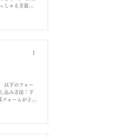
っしゃる方最優
間外のお申し込み
際は下記の内容を
ル本文 ＜お客様
 内容を伺いまし
間でお受けして
です。 お引き
希望の仕様 サイ
。
 以下のフォー
し込み方法：下
応募フォームがどう
ail.com ）に
ていただきま
願いいたします。
のやりとりをご希
用） - いいえ