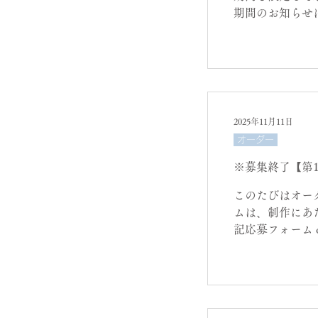
期間のお知らせ
先 でお届けし
につきましては 
お書き添えくだ
情報＞ お名前（
て、お引き受け
おりますので、
2025年11月11日
受けできる場合
オーダー
ズなどイメージ
※募集終了【第
このたびはオー
ムは、制作にあ
記応募フォーム 
も苦手という方は、下
お送りください
す。 メールの場
メール本文に ＜
望されますか？（